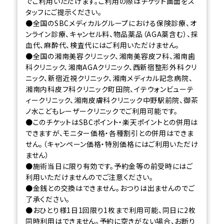
でご利用いただけます。ご利用の際はチケット画面をス
タッフにご提示ください。
●全国のSBCメディカルグループにおける保険診療、オ
ンライン診療、キャンセル料、物品薬品（AGA薬含む）、採
血代、麻酔代、検査代にはご利用いただけません。
●全国の湘南美容クリニック、湘南美容皮フ科、湘南歯
科クリニック、湘南AGAクリニック、西新宿整形外科クリ
ニック、新宿近視クリニック、湘南メディカル記念病院、
湘南内科皮フ科クリニック町田院、イテウォンビューテ
ィークリニック、湘南皮膚科クリニック中野駅前院、御茶
ノ水こどもレーザークリニックでご利用可能です。
●このチケットはSBCポイント・楽天ポイントとの併用は
できますが、モニター価格・各種割引との併用はできま
せん。（キャンペーン価格・特別価格にはご利用いただけ
ません）
●施術当日に限り有効です。予約金等の前受時にはご
利用いただけませんのでご注意ください。
●金銭との交換はできません。おつりは出ませんのでご
了承ください。
●おひとり様1日1回限り1枚まで利用可能、同日に2枚
同時利用はできません。予約に空きがない場合、お断り