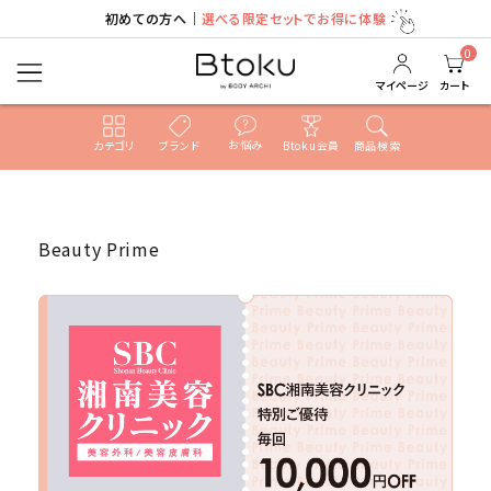
初めての方へ｜
選べる限定セットでお得に体験
0
マイページ
カート
お悩み
カテゴリ
ブランド
Btoku会員
商品検索
ACCOUNT MENU
ようこそ ゲスト 様
Beauty Prime
ログイン
新規会員登録
search
売れ筋ランキング
カテゴリ