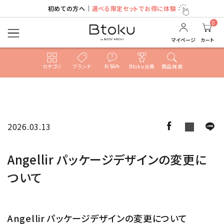
初めての方へ｜
選べる限定セットでお得に体験
0
マイページ
カート
お悩み
カテゴリ
ブランド
Btoku会員
商品検索
ACCOUNT MENU
ようこそ ゲスト 様
2026.03.13
ログイン
新規会員登録
Angellir パッケージデザインの変更に
search
ついて
売れ筋ランキング
Angellir パッケージデザインの変更について
カテゴリ