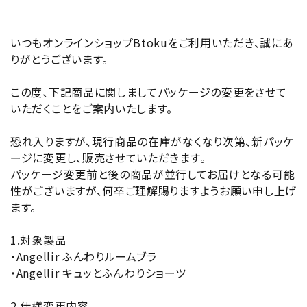
ブランド
いつもオンラインショップBtokuをご利用いただき、誠にあ
りがとうございます。
新着
この度、下記商品に関しましてパッケージの変更をさせて
ガチ選部
いただくことをご案内いたします。
特集
恐れ入りますが、現行商品の在庫がなくなり次第、新パッケ
ージに変更し、販売させていただきます。
パッケージ変更前と後の商品が並行してお届けとなる可能
お知らせ
性がございますが、何卒ご理解賜りますようお願い申し上げ
ます。
よくあるご質問
1.対象製品
・Angellir ふんわりルームブラ
・Angellir キュッとふんわりショーツ
2.仕様変更内容