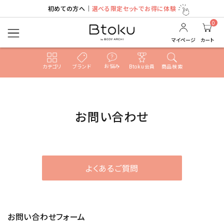
初めての方へ｜
選べる限定セットでお得に体験
0
マイページ
カート
お悩み
カテゴリ
ブランド
Btoku会員
商品検索
ACCOUNT MENU
ようこそ ゲスト 様
お問い合わせ
ログイン
新規会員登録
search
よくあるご質問
売れ筋ランキング
お問い合わせフォーム
カテゴリ