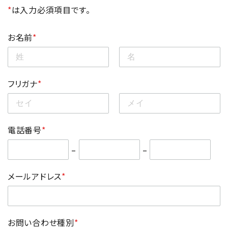
*
は入力必須項目です。
ブランド
お名前
*
新着
ガチ選部
フリガナ
*
特集
電話番号
*
お知らせ
–
–
よくあるご質問
メールアドレス
*
お問い合わせ種別
*