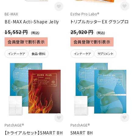
BE-MAX
Esthe Pro Labo®
BE-MAX Acti-Shape Jelly
トリプルカッターEX グランプロ
15,552 円
25,920 円
(税込)
(税込)
会員登録で割引表示
会員登録で割引表示
インナーケア
食品・飲料
インナーケア
サプリメント
PatchAGE®︎
PatchAGE®︎
【トライアルセット】SMART 8H
SMART 8H