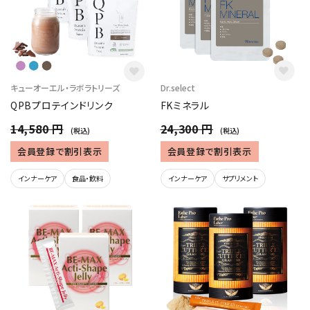
キューオーエル・ラボラトリーズ
Dr.select
QPBプロテインドリンク
FKミネラル
14,580 円
24,300 円
(税込)
(税込)
会員登録で割引表示
会員登録で割引表示
インナーケア
食品・飲料
インナーケア
サプリメント