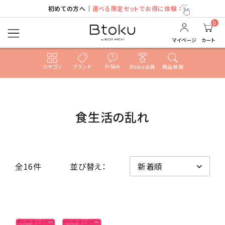
初めての方へ｜
選べる限定セットでお得に体験
0
マイページ
カート
お悩み
カテゴリ
ブランド
Btoku会員
商品検索
ACCOUNT MENU
ようこそ ゲスト 様
食生活の乱れ
ログイン
新規会員登録
search
全16件
並び替え：
売れ筋ランキング
カテゴリ