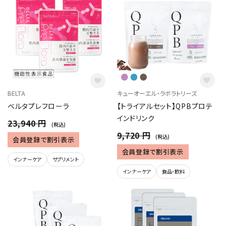
ブランド
新着
ガチ選部
BELTA
キューオーエル・ラボラトリーズ
特集
ベルタプレフローラ
【トライアルセット】QPBプロテ
インドリンク
23,940 円
(税込)
お知らせ
9,720 円
(税込)
会員登録で割引表示
会員登録で割引表示
よくあるご質問
インナーケア
サプリメント
インナーケア
食品・飲料