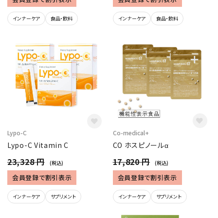
インナーケア
食品・飲料
インナーケア
食品・飲料
Lypo-C
Co-medical+
Lypo-C Vitamin C
CO ホスピノールα
23,328 円
17,820 円
(税込)
(税込)
会員登録で割引表示
会員登録で割引表示
インナーケア
サプリメント
インナーケア
サプリメント