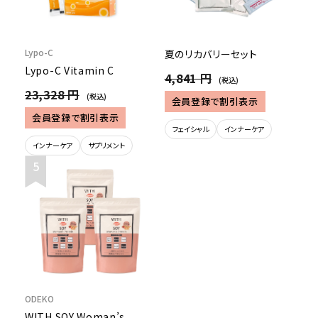
Lypo-C
夏のリカバリーセット
Lypo-C Vitamin C
4,841 円
(税込)
23,328 円
(税込)
会員登録で割引表示
会員登録で割引表示
フェイシャル
インナーケア
インナーケア
サプリメント
ODEKO
WITH SOY Woman’s