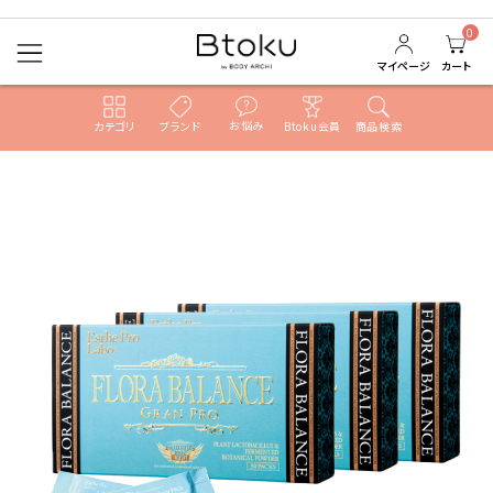
ACCOUNT MENU
0
ようこそ ゲスト 様
マイページ
カート
ログイン
新規会員登録
お悩み
カテゴリ
ブランド
Btoku会員
商品検索
search
すべての商品
売れ筋ランキング