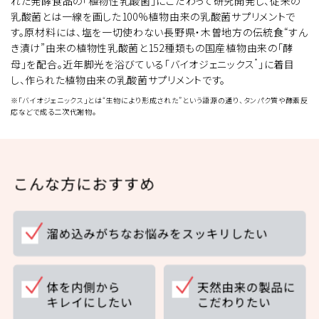
れた発酵食品の「植物性乳酸菌」にこだわって研究開発し、従来の
乳酸菌とは一線を画した100%植物由来の乳酸菌サプリメントで
す。原材料には、塩を一切使わない長野県・木曽地方の伝統食“すん
き漬け”由来の植物性乳酸菌と152種類もの国産植物由来の「酵
*
母」を配合。近年脚光を浴びている「バイオジェニックス
」に着目
し、作られた植物由来の乳酸菌サプリメントです。
※「バイオジェニックス」とは“生物により形成された”という語源の通り、タンパク質や酵素反
応などで成る二次代謝物。