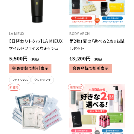
LA MIEUX
BODY ARCHI
【日替わりトク市】LA MIEUX
第2弾！夏の『選べる2点』お試
マイルドフェイスウォッシュ
しセット
5,500円
13,200円
(税込)
(税込)
会員登録で割引表示
会員登録で割引表示
フェイシャル
クレンジング
新登場
期間限定