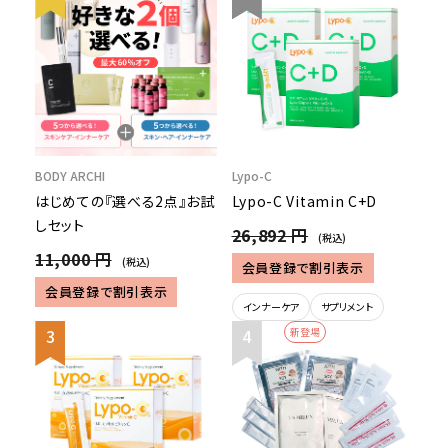
BODY ARCHI
Lypo-C
はじめての『選べる2点』お試
Lypo-C Vitamin C+D
しセット
26,892 円
(税込)
11,000 円
(税込)
会員登録で割引表示
会員登録で割引表示
インナーケア
サプリメント
新登場