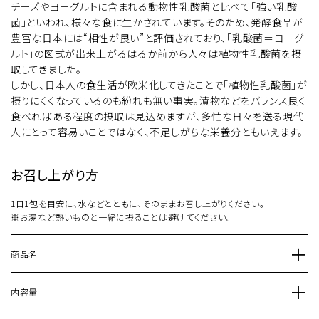
チーズやヨーグルトに含まれる動物性乳酸菌と比べて「強い乳酸
菌」といわれ、様々な食に生かされています。そのため、発酵食品が
豊富な日本には“相性が良い”と評価されており、「乳酸菌＝ヨーグ
ルト」の図式が出来上がるはるか前から人々は植物性乳酸菌を摂
取してきました。
しかし、日本人の食生活が欧米化してきたことで「植物性乳酸菌」が
摂りにくくなっているのも紛れも無い事実。漬物などをバランス良く
食べればある程度の摂取は見込めますが、多忙な日々を送る現代
人にとって容易いことではなく、不足しがちな栄養分ともいえます。
お召し上がり方
1日1包を目安に、水などとともに、そのままお召し上がりください。
※お湯など熱いものと一緒に摂ることは避けてください。
商品名
内容量