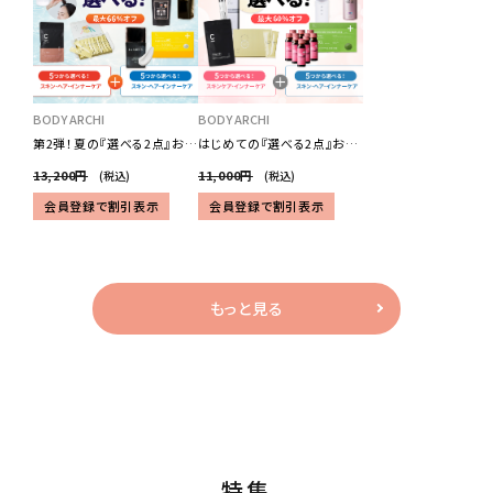
BODY ARCHI
BODY ARCHI
第2弾！夏の『選べる2点』お試
はじめての『選べる2点』お試
しセット
しセット
13,200円
11,000円
(税込)
(税込)
会員登録で割引表示
会員登録で割引表示
もっと見る
特集