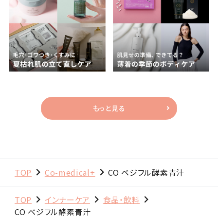
もっと見る
TOP
Co-medical+
CO ベジフル酵素青汁
TOP
インナーケア
食品・飲料
CO ベジフル酵素青汁