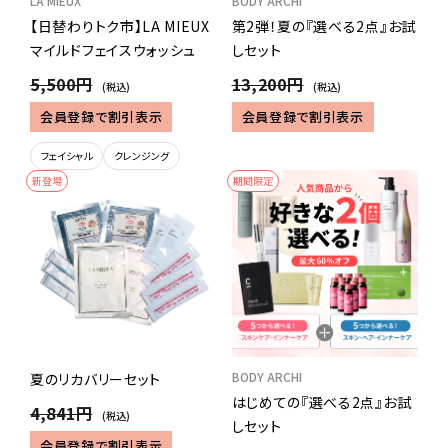
LA MIEUX
BODY ARCHI
【日替わりトク市】LA MIEUX
第2弾！夏の『選べる2点』お試
マイルドフェイスウォッシュ
しセット
5,500円
13,200円
(税込)
(税込)
会員登録で割引表示
会員登録で割引表示
フェイシャル
クレンジング
新登場
期間限定
BODY ARCHI
夏のリカバリーセット
はじめての『選べる2点』お試
4,841円
(税込)
しセット
会員登録で割引表示