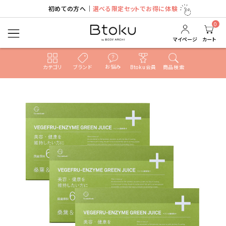
初めての方へ｜
選べる限定セットでお得に体験
ACCOUNT MENU
ようこそ ゲスト 様
0
マイページ
カート
ログイン
新規会員登録
お悩み
カテゴリ
ブランド
Btoku会員
商品検索
search
売れ筋ランキング
カテゴリ
ブランド
新着
ガチ選部