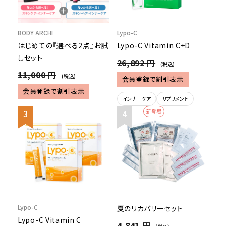
BODY ARCHI
Lypo-C
はじめての『選べる2点』お試
Lypo-C Vitamin C+D
しセット
26,892 円
(税込)
11,000 円
(税込)
会員登録で割引表示
会員登録で割引表示
インナーケア
サプリメント
新登場
Lypo-C
夏のリカバリーセット
Lypo-C Vitamin C
4,841 円