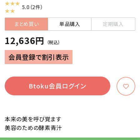
★ ★ ★
5.0（2件）
★ ★
まとめ買い
単品購入
定期購入
12,636円
（税込）
会員登録で割引表示
Btoku会員ログイン
本来の美を呼び覚ます
美容のための酵素青汁