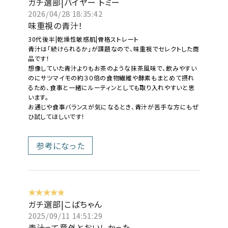
ガチ選部|バイヤー トミー
2026/04/28 18:35:42
味重視の青汁！
30代後半|乾燥性敏感肌|骨格ストレート
青汁は「続けられるか」が課題なので、味重視でセレクトした商
品です！
想像していた青汁よりもお茶のような抹茶風味で、飲みやすい
のにサツマイモの約３０倍の食物繊維や酵素もまとめて摂れ
るため、食事と一緒にルーティンとしても取り入れやすいと思
います。
お通じや食事バランスが気になるとき、青汁が苦手な方にもぜ
ひ試してほしいです！
参考になった
★★★★★
ガチ選部|こばちゃん
2025/09/11 14:51:29
青汁って意外とおいしかった、、、