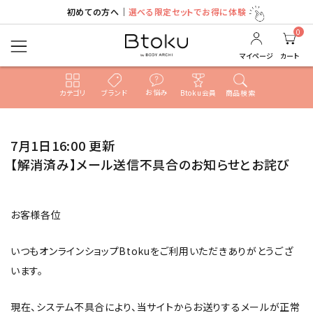
初めての方へ｜
選べる限定セットでお得に体験
0
マイページ
カート
お悩み
カテゴリ
ブランド
Btoku会員
商品検索
ACCOUNT MENU
7月1日16:00 更新
ようこそ ゲスト 様
【解消済み】メール送信不具合のお知らせとお詫び
ログイン
新規会員登録
お客様各位
search
いつもオンラインショップBtokuをご利用いただきありがとうござ
います。
売れ筋ランキング
現在、システム不具合により、当サイトからお送りするメールが正常
カテゴリ