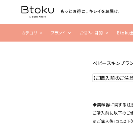
カテゴリ
ブランド
お悩み・目的
Btok
ACCOUNT MENU
ようこそ ゲスト 様
乾燥・ハリ不足
フェイシャル
ボディ
ベビースキンプラン
栄養不足
ログイン
新規会員登録
【ご購入前のご注意
洗顔・クレンジング
クリーム・スクラブ
search
化粧水・乳液・美容液
補正ウェア
◆美顔器に関する注
パック・マスク
家電
ご購入前に以下のご
すべての商品
※ご購入後には以下
まつ毛・アイケア
売れ筋ランキング