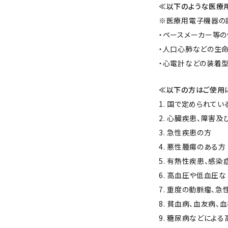
≪以下のような医療
ホワイトニング
※医療用電子機器の
・ペースメーカー等
家電
・人口心肺などの生
・心電計などの装着
≪以下の方はご使用
1. 国で定められて
2. 心臓疾患、障害
3. 急性疾患の方
4. 悪性腫瘍のある方
5. 有熱性疾患、感
6. 高血圧や低血圧
7. 重度の動脈瘤、
8. 貧血病、血友病
9. 糖尿病などによ