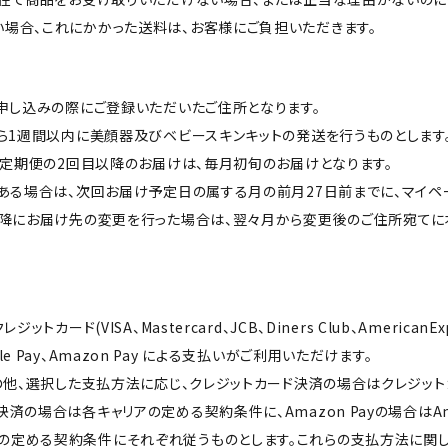
場合、これにかかった送料は、お客様にご負担いただきます。
お申し込みの際にご登録いただいたご住所となります。
から1週間以内に美顔器及びベビースキンキットの発送を行うものとします
ット定期便の2回目以降のお届けは、毎月初旬のお届けとなります。
がある場合は、次回お届け予定日の属する月の前月27日前までに、マイ
日以降にお届け先の変更を行った場合は、翌々月から変更後のご住所宛て
ットカード(VISA、Mastercard、JCB、Diners Club、AmericanE
e Pay、Amazon Pay による支払いがご利用いただけます。
約の他、選択した支払方法に応じ、クレジットカード決済の場合はクレジッ
済の場合は各キャリアの定める契約条件に、Amazon Payの場合はAmazo
al, Inc.の定める契約条件にそれぞれ従うものとします。これらの支払方法に