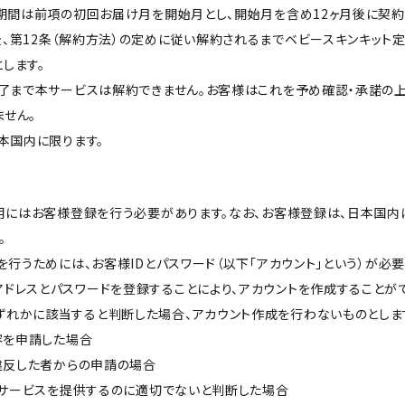
約期間は前項の初回お届け月を開始月とし、開始月を含め12ヶ月後に契約
、第12条（解約方法）の定めに従い解約されるまでベビースキンキット定
します。
満了まで本サービスは解約できません。お客様はこれを予め確認・承諾の
せん。
日本国内に限ります。
利用にはお客様登録を行う必要があります。なお、お客様登録は、日本国
。
録を行うためには、お客様IDとパスワード（以下「アカウント」という）が必
ドレスとパスワードを登録することにより、アカウントを作成することがで
ずれかに該当すると判断した場合、アカウント作成を行わないものとしま
内容を申請した場合
に違反した者からの申請の場合
が本サービスを提供するのに適切でないと判断した場合