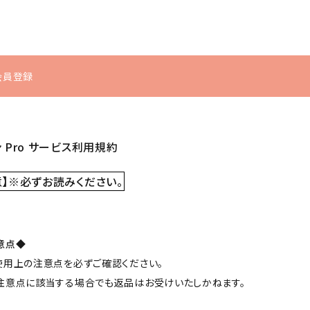
u会員登録
シミ・くすみ
体型の崩れ
インナーケ
ヘアケア
 Pro サービス利用規約
ア
むくみ
冷え
】※必ずお読みください。
シャンプー・トリートメ
サプリメント
ント
食品・飲料
ヘアケア・スタイリン
意点◆
グ
使用上の注意点を必ずご確認ください。
注意点に該当する場合でも返品はお受けいたしかねます。
スカルプケア