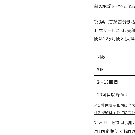
前の承諾を得ること
第3条 （美顔器分割
1. 本サービスは、
間は12ヶ月間とし、
回数
初回
2～12回目
13回目以降
※2
※1 枠内表示価格は全て
※2 契約は同条件にて1
2. 本サービスは、
月1回定期便でお届け