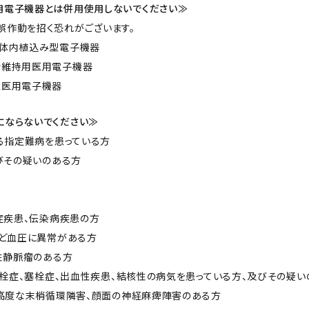
家電
用電子機器とは併用使用しないでください≫
誤作動を招く恐れがございます。
の体内植込み型電子機器
命維持用医用電子機器
型医用電子機器
にならないでください≫
いる指定難病を患っている方
及びその疑いのある方
染症疾患、伝染病疾患の方
など血圧に異常がある方
急性静脈瘤のある方
、血栓症、塞栓症、出血性疾患、結核性の病気を患っている方、及びその疑
る高度な末梢循環隣害、顔面の神経麻痺陣害のある方