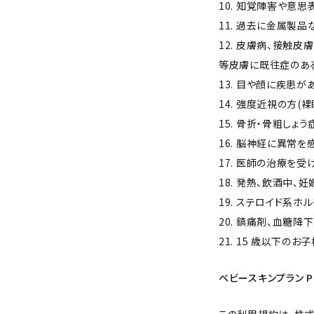
10. 知覚陣害や意
11. 過去に金属製
12. 皮膚病、接触
等皮膚に既往症のあ
13. 目や顔に疾患
14. 強度近視の方(裸
15. 骨折・骨粗し
16. 脳神経に異常を
17. 医師の治療を
18. 発熱、飲酒中
19. ステロイド系
20. 鎮痛剤、血糖
21. 15 歳以下のお
ベビースキンプラン P