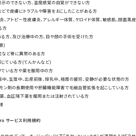
思表示のできない方、温度感覚の自覚ができない方
品などで皮膚にトラブルや障害をおこしたことがある方
皮膚炎、アトピー性皮膚炎、アレルギ一体質、ケロイド体質、敏感肌、顔面黒
る方
がある方、及び治療中の方、目や顔の手術を受けた方
眼)
ょう症など骨に異常のある方
感じている方(てんかんなど)
受けている方や薬を服用中の方
、妊娠中、生理中、出産前後、授乳中、極度の疲労、安静が必要な状態の方
ホルモン剤の長期使用や肝臓機能障害で毛細血管拡張を起こしている方
降下薬、血圧降下薬を服用または注射されている方
子様
ro サービス利用規約