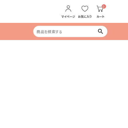
0
マイページ
お気に入り
カート
search
食生活の乱れ
めぐりケア