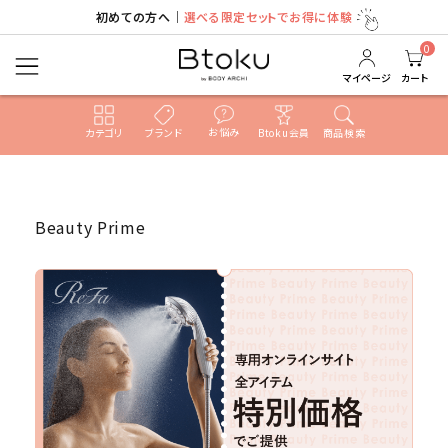
初めての方へ｜
選べる限定セットでお得に体験
0
マイページ
カート
お悩み
カテゴリ
ブランド
Btoku会員
商品検索
ACCOUNT MENU
ようこそ ゲスト 様
Beauty Prime
ログイン
新規会員登録
search
売れ筋ランキング
カテゴリ