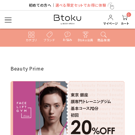
初めての方へ｜
選べる限定セットでお得に体験
0
マイページ
カート
お悩み
カテゴリ
ブランド
Btoku会員
商品検索
ACCOUNT MENU
ようこそ ゲスト 様
Beauty Prime
ログイン
新規会員登録
search
売れ筋ランキング
カテゴリ