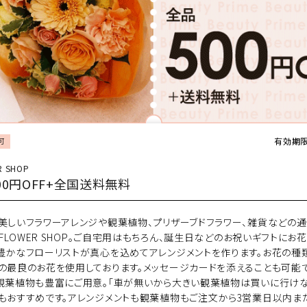
家電
有効期限：
可
R SHOP
00円OFF+全国送料無料
美しいフラワーアレンジや観葉植物、プリザーブドフラワー、雑貨などの
 FLOWER SHOP。ご自宅用はもちろん、誕生日などのお祝いギフトにお
豊かなフローリストが真心を込めてアレンジメントを作ります。お花の種
の最良のお花を使用しております。メッセージカードを添えることも可能で
観葉植物も豊富にご用意。「車が無いから大きい観葉植物は買いに行けな
もおすすめです。アレンジメントも観葉植物もご注文から3営業日以内ま