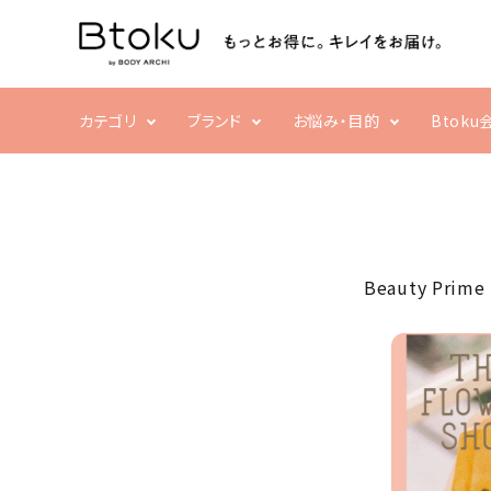
カテゴリ
ブランド
お悩み・目的
Btok
ACCOUNT MENU
ようこそ ゲスト 様
乾燥・ハリ不足
フェイシャル
ボディ
栄養不足
ログイン
新規会員登録
Beauty Prime
洗顔・クレンジング
クリーム・スクラブ
search
化粧水・乳液・美容液
補正ウェア
パック・マスク
家電
すべての商品
まつ毛・アイケア
売れ筋ランキング