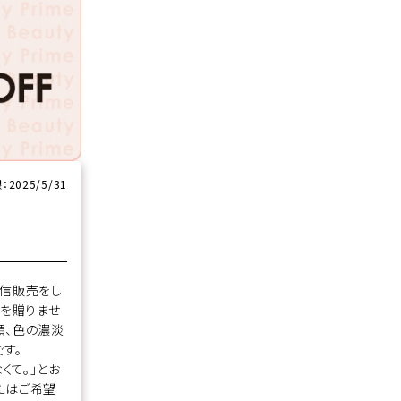
2025/5/31
通信販売をし
花を贈りませ
類、色の濃淡
す。
くて。」とお
たはご希望