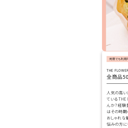
ホワイトニング
家電
何度でも利用
THE FLOWE
全商品5
人気の高い
ているTHE
んか？経験
はその時期
おしゃれな
悩みの方に