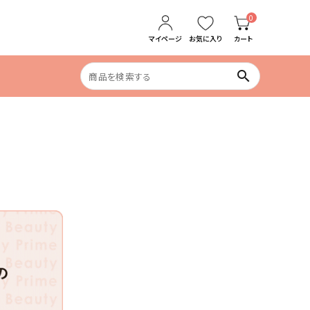
0
マイページ
お気に入り
カート
search
食生活の乱れ
めぐりケア