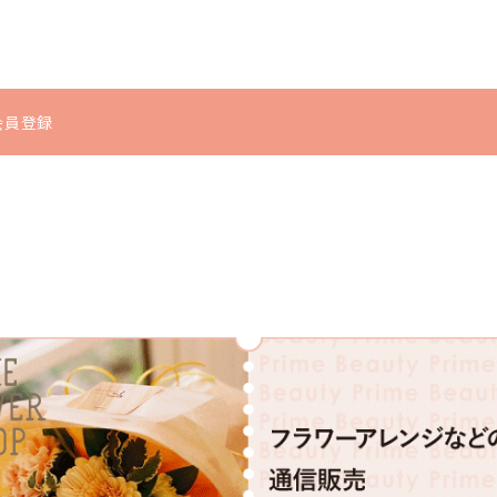
u会員登録
シミ・くすみ
体型の崩れ
インナーケ
ヘアケア
ア
むくみ
冷え
シャンプー・トリートメ
サプリメント
ント
食品・飲料
ヘアケア・スタイリン
グ
スカルプケア