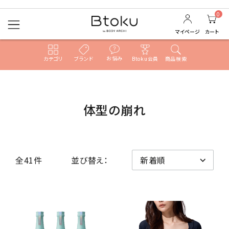
0
マイページ
カート
お悩み
カテゴリ
ブランド
Btoku会員
商品検索
ACCOUNT MENU
ようこそ ゲスト 様
体型の崩れ
ログイン
新規会員登録
search
全41件
並び替え：
すべての商品
売れ筋ランキング