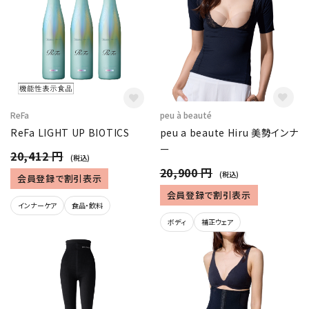
ReFa
peu à beauté
ReFa LIGHT UP BIOTICS
peu a beaute Hiru 美勢インナ
ー
20,412 円
(税込)
20,900 円
(税込)
会員登録で割引表示
会員登録で割引表示
インナーケア
食品・飲料
ボディ
補正ウェア