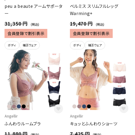
ベルミス スリムフルレッグ
peu a beaute アームサポータ
Warming+
ー
19,470 円
31,350 円
(税込)
(税込)
会員登録で割引表示
会員登録で割引表示
ボディ
補正ウェア
ボディ
補正ウェア
Angellir
Angellir
ふんわりルームブラ
キュッとふんわりショーツ
11,880 円
7,425 円
(税込)
(税込)