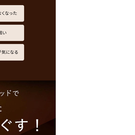
なくなった
固い
が気になる