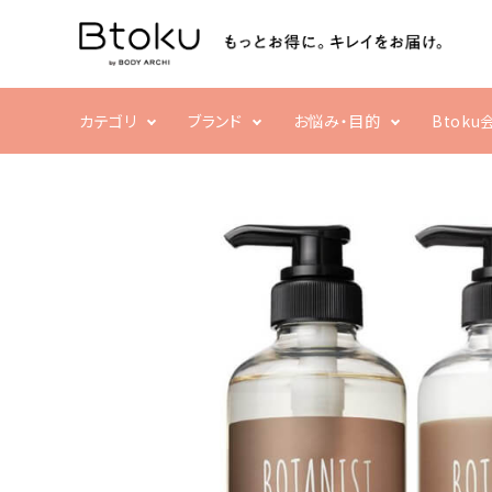
ACCOUNT MENU
ようこそ ゲスト 様
ログイン
新規会員登録
カテゴリ
ブランド
お悩み・目的
Btok
search
乾燥・ハリ不足
フェイシャル
ボディ
すべての商品
栄養不足
洗顔・クレンジング
クリーム・スクラブ
売れ筋ランキング
化粧水・乳液・美容液
補正ウェア
パック・マスク
家電
まつ毛・アイケア