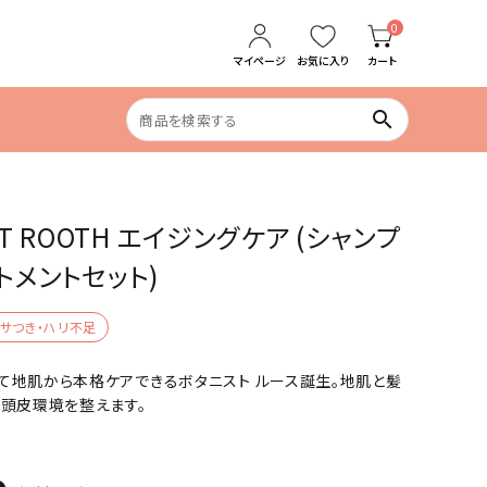
0
マイページ
お気に入り
カート
search
食生活の乱れ
ST ROOTH エイジングケア (シャンプ
めぐりケア
トメントセット)
サつき・ハリ不足
て地肌から本格ケアできるボタニスト ルース誕生。地肌と髪
、頭皮環境を整えます。