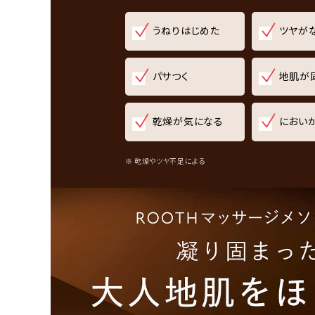
うねりはじめた
ツヤが
パサつく
地肌が
乾燥が気になる
におい
※ 乾燥やツヤ不足による