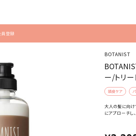
u会員登録
BOTANIST
シミ・くすみ
体型の崩れ
インナーケ
ヘアケア
BOTANI
ア
むくみ
冷え
ー/トリー
シャンプー・トリートメ
サプリメント
ント
頭皮ケア
パ
食品・飲料
ヘアケア・スタイリン
大人の髪に向け
グ
にアプローチし
スカルプケア