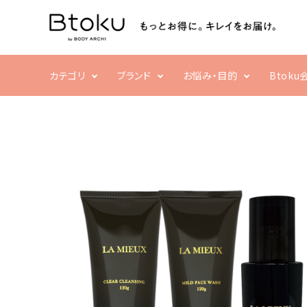
ACCOUNT MENU
ようこそ ゲスト 様
ログイン
新規会員登録
カテゴリ
ブランド
お悩み・目的
Btok
search
乾燥・ハリ不足
フェイシャル
ボディ
すべての商品
栄養不足
洗顔・クレンジング
クリーム・スクラブ
売れ筋ランキング
化粧水・乳液・美容液
補正ウェア
パック・マスク
家電
まつ毛・アイケア