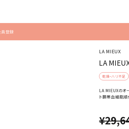
u会員登録
LA MIEUX
シミ・くすみ
体型の崩れ
インナーケ
ヘアケア
LA MI
ア
むくみ
冷え
シャンプー・トリートメ
サプリメント
乾燥・ハリ不足
ント
LA MIEUX
食品・飲料
ト臍帯血細胞順
ヘアケア・スタイリン
グ
¥29,6
スカルプケア