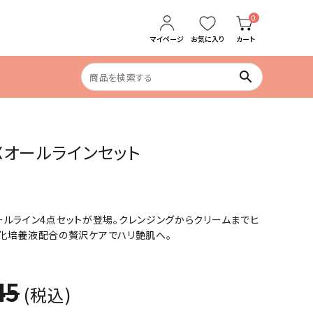
0
マイページ
お気に入り
カート
search
食生活の乱れ
EUXオールラインセット
めぐりケア
のオールライン4点セットが登場。クレンジングからクリームまでヒ
化培養液配合の贅沢ケアでハリ艶肌へ。
45
(税込)