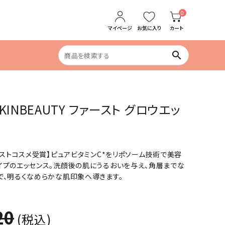
0
マイページ
お気に入り
カート
search
食生活の乱れ
 SKINBEAUTY ファースト グロウエッ
めぐりケア
ベストコスメ受賞】ピュアビタミンC*をリポソーム技術で美容
イプのエッセンス。洗顔後の肌にうるおいを与え、角層までな
で、明るくなめらかな肌印象へ導きます。
20
(税込)