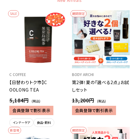
New Arrivals
SALE
期間限定
C COFFEE
BODY ARCHI
【日替わりトク市】C
第2弾！夏の『選べる2点』お試
OOLONG TEA
しセット
5,184円
13,200円
(税込)
(税込)
会員登録で割引表示
会員登録で割引表示
インナーケア
食品・飲料
新登場
期間限定