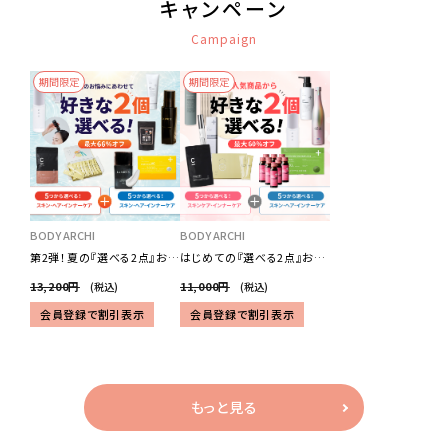
キャンペーン
Campaign
期間限定
期間限定
BODY ARCHI
BODY ARCHI
第2弾！夏の『選べる2点』お試
はじめての『選べる2点』お試
しセット
しセット
13,200円
11,000円
(税込)
(税込)
会員登録で割引表示
会員登録で割引表示
もっと見る