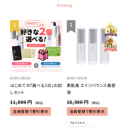
Ranking
期間限定
BODY ARCHI
BODY ARCHI
はじめての『選べる2点』お試
素肌美 エイジバランス美容
しセット
液
11,000 円
16,500 円
(税込)
(税込)
会員登録で割引表示
会員登録で割引表示
フェイシャル