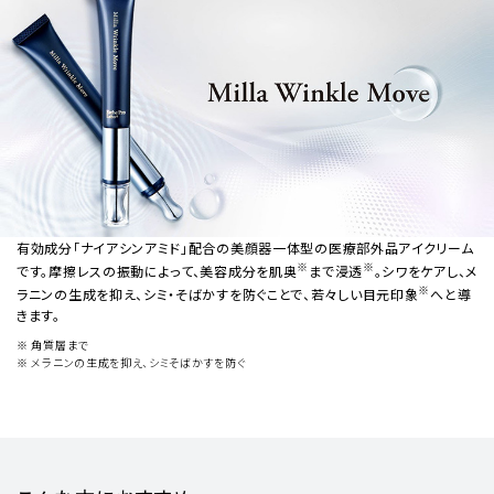
有効成分「ナイアシンアミド」配合の美顔器一体型の医療部外品アイクリーム
※
※
です。摩擦レスの振動によって、美容成分を肌奥
まで浸透
。シワをケアし、メ
※
ラニンの生成を抑え、シミ・そばかすを防ぐことで、若々しい目元印象
へと導
きます。
※ 角質層まで
※ メラニンの生成を抑え、シミそばかすを防ぐ