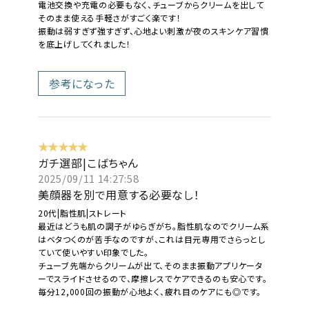
電池交換や充電の必要もなく、チューブからクリームを出して
そのまま使える手軽さがすごく楽です！
振動は弱すぎず強すぎず、心地よい刺激が夜のスキンケア習慣
を底上げしてくれました！
参考になった
★★★★★
ガチ選部|こばちゃん
2025/09/11 14:27:58
美顔器を別で用意する必要なし！
20代|脂性肌|ストレート
最近はどうも肌の調子がゆらぎがち。脂性肌なのでクリーム系
はベタつくのが苦手なのですが、これは目元専用でさらっとし
ていて使いやすい印象でした。
チューブ先端からクリームが出て、そのまま振動アプリケータ
ーでスライドさせるので、摩擦レスでケアできるのも安心です。
毎分12,000回の振動が心地よく、疲れ目のケアにも◎です。