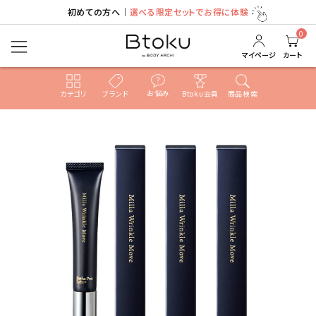
初めての方へ｜
選べる限定セットでお得に体験
ACCOUNT MENU
ようこそ ゲスト 様
0
マイページ
カート
ログイン
新規会員登録
お悩み
カテゴリ
ブランド
Btoku会員
商品検索
search
売れ筋ランキング
カテゴリ
ブランド
新着
ガチ選部