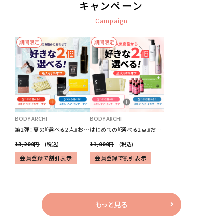
キャンペーン
Campaign
期間限定
期間限定
BODY ARCHI
BODY ARCHI
第2弾！夏の『選べる2点』お試
はじめての『選べる2点』お試
しセット
しセット
13,200円
11,000円
(税込)
(税込)
会員登録で割引表示
会員登録で割引表示
もっと見る