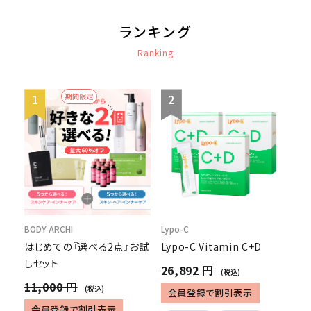
ランキング
Ranking
期間限定
BODY ARCHI
Lypo-C
はじめての『選べる2点』お試
Lypo-C Vitamin C+D
しセット
26,892 円
(税込)
11,000 円
(税込)
会員登録で割引表示
会員登録で割引表示