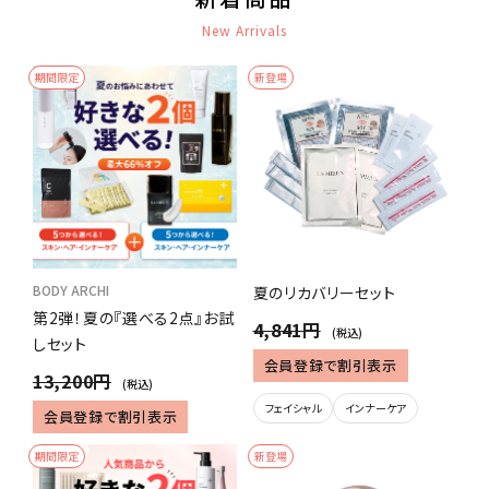
New Arrivals
期間限定
新登場
BODY ARCHI
夏のリカバリーセット
第2弾！夏の『選べる2点』お試
4,841円
(税込)
しセット
会員登録で割引表示
13,200円
(税込)
フェイシャル
インナーケア
会員登録で割引表示
期間限定
新登場