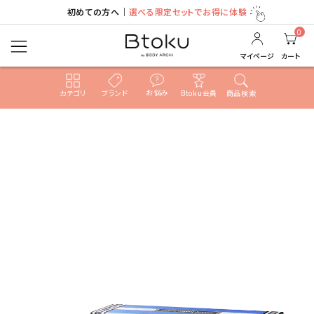
初めての方へ｜
選べる限定セットでお得に体験
0
マイページ
カート
お悩み
カテゴリ
ブランド
Btoku会員
商品検索
ACCOUNT MENU
ようこそ ゲスト 様
ログイン
新規会員登録
search
売れ筋ランキング
カテゴリ