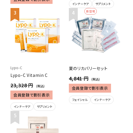
インナーケア
サプリメント
新登場
Lypo-C
夏のリカバリーセット
Lypo-C Vitamin C
4,841 円
(税込)
23,328 円
(税込)
会員登録で割引表示
会員登録で割引表示
フェイシャル
インナーケア
インナーケア
サプリメント