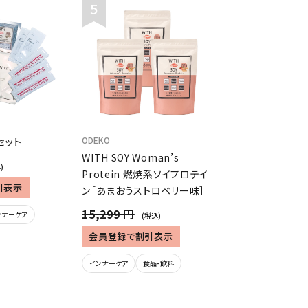
ODEKO
セット
WITH SOY Woman’s
)
Protein 燃焼系ソイプロテイ
引表示
ン［あまおうストロベリー味］
15,299 円
ンナーケア
(税込)
会員登録で割引表示
インナーケア
食品・飲料