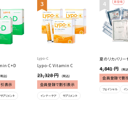
新登場
Lypo-C
夏のリカバリー
min C+D
Lypo-C Vitamin C
4,841 円
(税込
23,328 円
(税込)
(税込)
会員登録で割
割引表示
会員登録で割引表示
フェイシャル
イ
サプリメント
インナーケア
サプリメント