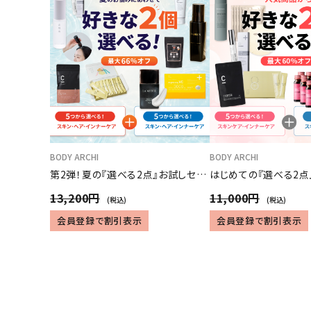
BODY ARCHI
BODY ARCHI
第2弾！夏の『選べる2点』お試しセッ
はじめての『選べる2点
ト
13,200円
11,000円
(税込)
(税込)
会員登録で割引表示
会員登録で割引表示