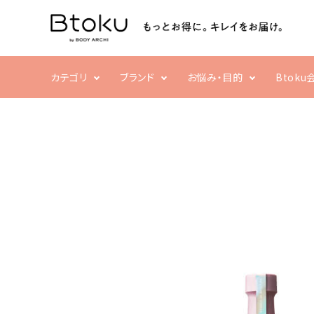
カテゴリ
ブランド
お悩み・目的
Btok
ACCOUNT MENU
ようこそ ゲスト 様
乾燥・ハリ不足
フェイシャル
ボディ
栄養不足
ログイン
新規会員登録
洗顔・クレンジング
クリーム・スクラブ
search
化粧水・乳液・美容液
補正ウェア
パック・マスク
家電
すべての商品
まつ毛・アイケア
売れ筋ランキング