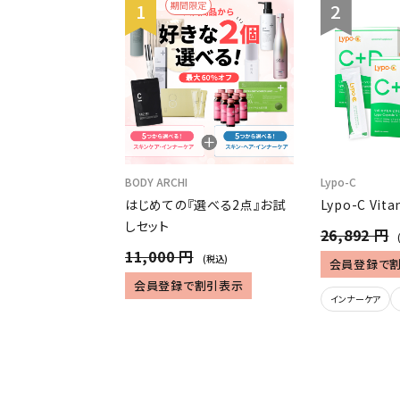
期間限定
BODY ARCHI
Lypo-C
はじめての『選べる2点』お試
Lypo-C Vita
しセット
26,892 円
11,000 円
(税込)
会員登録で
会員登録で割引表示
インナーケア