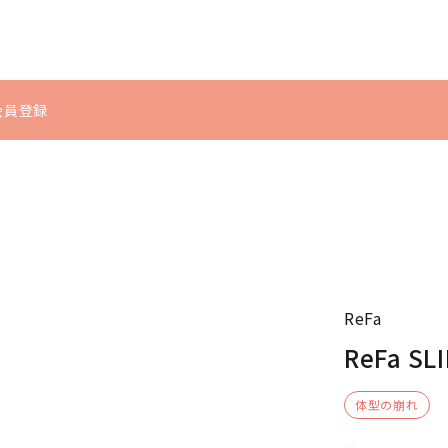
u会員登録
シミ・くすみ
体型の崩れ
インナーケ
ヘアケア
ア
むくみ
冷え
シャンプー・トリートメ
サプリメント
ント
ReFa
食品・飲料
ヘアケア・スタイリン
ReFa SL
グ
体型の崩れ
スカルプケア