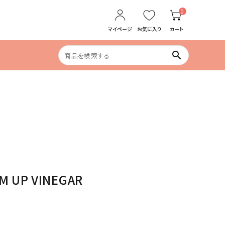
0
マイページ
お気に入り
カート
search
食生活の乱れ
めぐりケア
IM UP VINEGAR