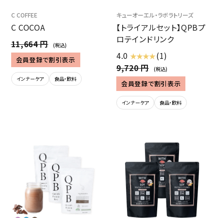
C COFFEE
キューオーエル・ラボラトリーズ
C COCOA
【トライアルセット】QPBプ
ロテインドリンク
11,664 円
(税込)
4.0
(1)
★ ★ ★ ★
会員登録で割引表示
9,720 円
(税込)
インナーケア
食品・飲料
会員登録で割引表示
インナーケア
食品・飲料