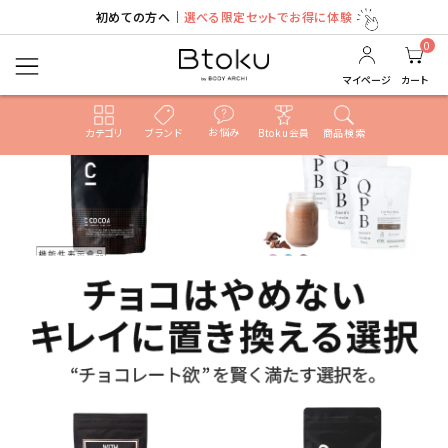
初めての方へ｜
選べる限定セットでお得に体験
0
マイページ
カート
お悩み
カテゴリ
ブランド
Btoku会員
商品検索
ACCOUNT MENU
ようこそ ゲスト 様
ログイン
新規会員登録
search
売れ筋ランキング
カテゴリ