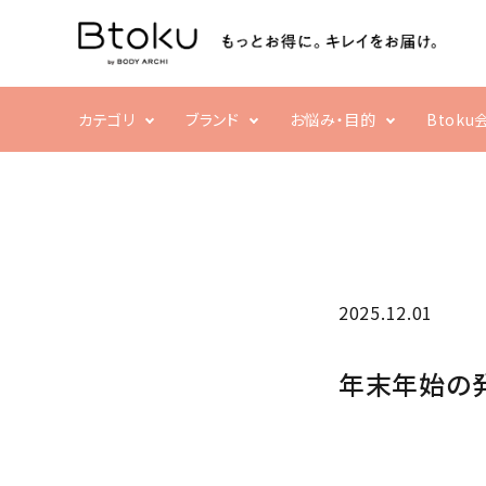
カテゴリ
ブランド
お悩み・目的
Btok
ACCOUNT MENU
ようこそ ゲスト 様
乾燥・ハリ不足
フェイシャル
ボディ
栄養不足
ログイン
新規会員登録
洗顔・クレンジング
クリーム・スクラブ
2025.12.01
search
化粧水・乳液・美容液
補正ウェア
年末年始の
パック・マスク
家電
すべての商品
まつ毛・アイケア
売れ筋ランキング