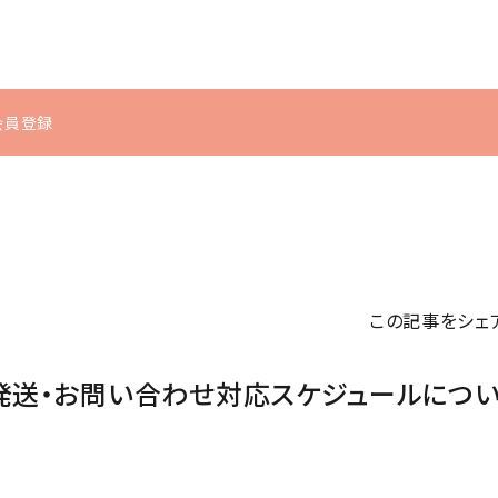
u会員登録
シミ・くすみ
体型の崩れ
インナーケ
ヘアケア
ア
むくみ
冷え
シャンプー・トリートメ
サプリメント
ント
この記事をシェ
食品・飲料
ヘアケア・スタイリン
発送・お問い合わせ対応スケジュールにつ
グ
スカルプケア