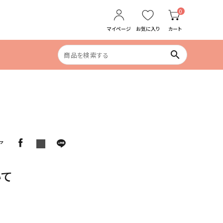
0
マイページ
お気に入り
カート
search
食生活の乱れ
めぐりケア
ア
いて