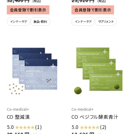
32,400 円
25,920 円
(税込)
(税込)
会員登録で割引表示
会員登録で割引表示
インナーケア
食品・飲料
インナーケア
サプリメント
Co-medical+
Co-medical+
CO 整減漢
CO ベジフル酵素青汁
5.0
(1)
5.0
(2)
★ ★ ★ ★ ★
★ ★ ★ ★ ★