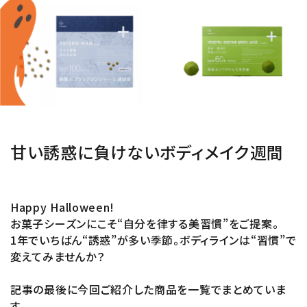
ブランド
新着
ガチ選部
特集
甘い誘惑に負けないボディメイク週間
お知らせ
Happy Halloween!
よくあるご質問
お菓子シーズンにこそ“自分を律する美習慣”をご提案。
1年でいちばん“誘惑”が多い季節。ボディラインは“習慣”で
変えてみませんか？
記事の最後に今回ご紹介した商品を一覧でまとめていま
す。