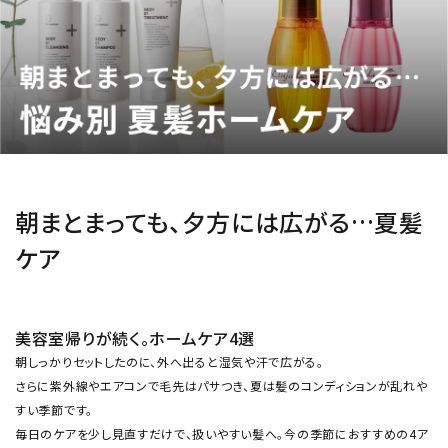
ブランド
新着
ガチ選部
特集
朝まとまっても、夕方には広がる…夏髪
ケア
お知らせ
よくあるご質問
美容室帰りが続く。ホームケア4選
朝しっかりセットしたのに、外へ出ると湿気や汗で広がる。
さらに紫外線やエアコンで毛先はパサつき、夏は髪のコンディションが乱れや
すい季節です。
毎日のケアを少し見直すだけで、扱いやすい髪へ。今の季節におすすめの4ア