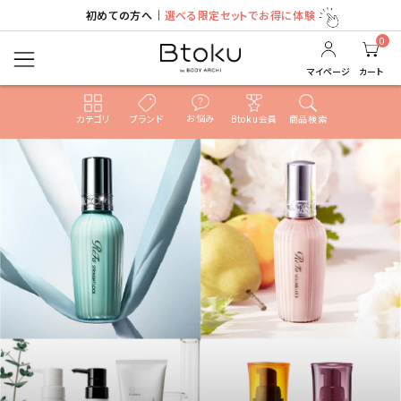
初めての方へ｜
選べる限定セットでお得に体験
0
マイページ
カート
お悩み
カテゴリ
ブランド
Btoku会員
商品検索
ACCOUNT MENU
ようこそ ゲスト 様
ログイン
新規会員登録
search
売れ筋ランキング
カテゴリ